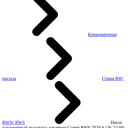
Кривошипные
насосы
Серия RW/
RWN/ RWS
Насос
плунжерный высокого давления Comet RWS 7020 S (26,7/138)