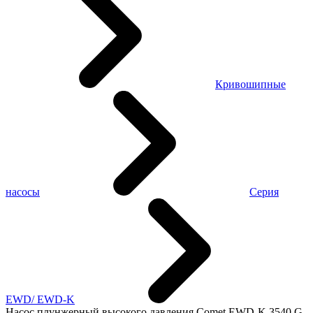
Кривошипные
насосы
Серия
EWD/ EWD-K
Насос плунжерный высокого давления Comet EWD-K 3540 G