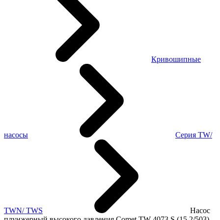
Кривошипные
насосы
Серия TW/
TWN/ TWS
Насос
плунжерный высокого давления Comet TW 4073 S (15,2/503)