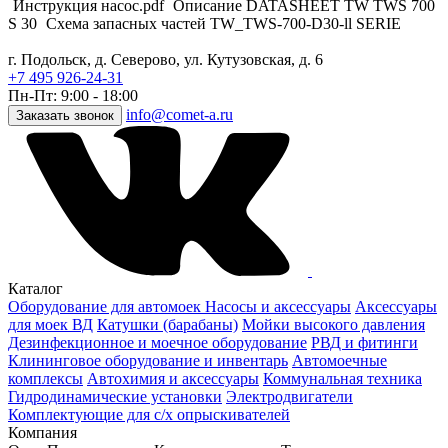
Инструкция насос.pdf
Описание DATASHEET TW TWS 700
S 30
Схема запасных частей TW_TWS-700-D30-ll SERIE
г. Подольск, д. Северово, ул. Кутузовская, д. 6
+7 495 926-24-31
Пн-Пт: 9:00 - 18:00
info@comet-a.ru
Заказать звонок
Каталог
Оборудование для автомоек
Насосы и аксессуары
Аксессуары
для моек ВД
Катушки (барабаны)
Мойки высокого давления
Дезинфекционное и моечное оборудование
РВД и фитинги
Клининговое оборудование и инвентарь
Автомоечные
комплексы
Автохимия и аксессуары
Коммунальная техника
Гидродинамические установки
Электродвигатели
Комплектующие для с/х опрыскивателей
Компания