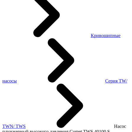
Кривошипные
насосы
Серия TW/
TWN/ TWS
Насос
плунжерный высокого давления Comet TWS 40100 S