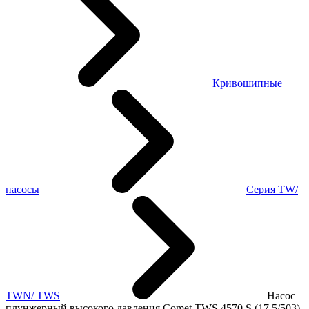
Кривошипные
насосы
Серия TW/
TWN/ TWS
Насос
плунжерный высокого давления Comet TWS 4570 S (17,5/503)