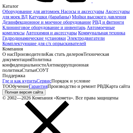
Каталог
Оборудование для автомоек
Насосы и аксессуары
Аксессуары
для моек ВД
Катушки (барабаны)
Мойки высокого давления
Дезинфекционное и моечное оборудование
РВД и фитинги
Клининговое оборудование и инвентарь
Автомоечные
комплексы
Автохимия и аксессуары
Коммунальная техника
Гидродинамические установки
Электродвигатели
Комплектующие для с/х опрыскивателей
Компания
О нас
Производители
Как стать дилером
Техническая
документация
Политика
конфиденциальности
Антикоррупционная
политика
Статьи
СОУТ
Поддержка
Где и как купить
Сервис
Порядок и условие
ТО
Обучение
Гарантия
Производство и ремонт РВД
Карта сайта
Полная версия сайта
© 2002—2026 Компания «Комета». Все права защищены