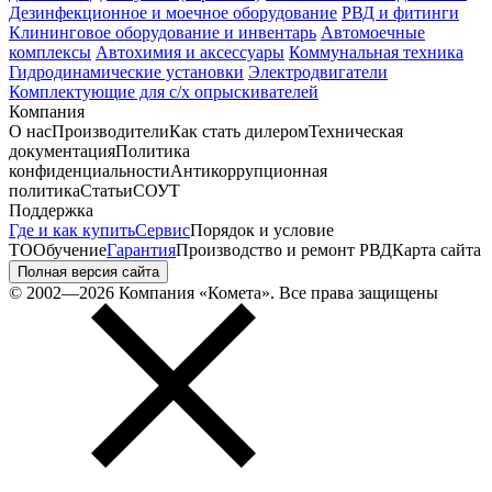
Дезинфекционное и моечное оборудование
РВД и фитинги
Клининговое оборудование и инвентарь
Автомоечные
комплексы
Автохимия и аксессуары
Коммунальная техника
Гидродинамические установки
Электродвигатели
Комплектующие для с/х опрыскивателей
Компания
О нас
Производители
Как стать дилером
Техническая
документация
Политика
конфиденциальности
Антикоррупционная
политика
Статьи
СОУТ
Поддержка
Где и как купить
Сервис
Порядок и условие
ТО
Обучение
Гарантия
Производство и ремонт РВД
Карта сайта
Полная версия сайта
© 2002—2026 Компания «Комета». Все права защищены