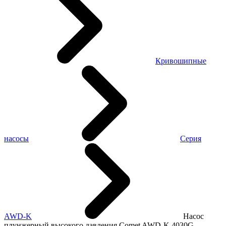
Кривошипные
насосы
Серия
AWD-K
Насос
плунжерный высокого давления Comet AWD-K 4030G