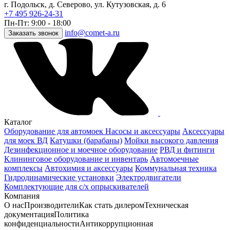
г. Подольск, д. Северово, ул. Кутузовская, д. 6
+7 495 926-24-31
Пн-Пт: 9:00 - 18:00
info@comet-a.ru
Заказать звонок
Каталог
Оборудование для автомоек
Насосы и аксессуары
Аксессуары
для моек ВД
Катушки (барабаны)
Мойки высокого давления
Дезинфекционное и моечное оборудование
РВД и фитинги
Клининговое оборудование и инвентарь
Автомоечные
комплексы
Автохимия и аксессуары
Коммунальная техника
Гидродинамические установки
Электродвигатели
Комплектующие для с/х опрыскивателей
Компания
О нас
Производители
Как стать дилером
Техническая
документация
Политика
конфиденциальности
Антикоррупционная