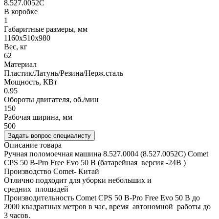
8.527.0052С
В коробке
1
Габаритные размеры, мм
1160х510х980
Вес, кг
62
Материал
Пластик/Латунь/Резина/Нерж.сталь
Мощность, КВт
0.95
Обороты двигателя, об./мин
150
Рабочая ширина, мм
500
Задать вопрос специалисту
Описание товара
Ручная поломоечная машина 8.527.0004 (8.527.0052С) Comet
CPS 50 B-Pro Free Evo 50 B (батарейная версия -24В )
Производство Comet- Китай
Отлично подходит для уборки небольших и
средних площадей
Производительность Comet CPS 50 B-Pro Free Evo 50 B до
2000 квадратных метров в час, время автономной работы до
3 часов.