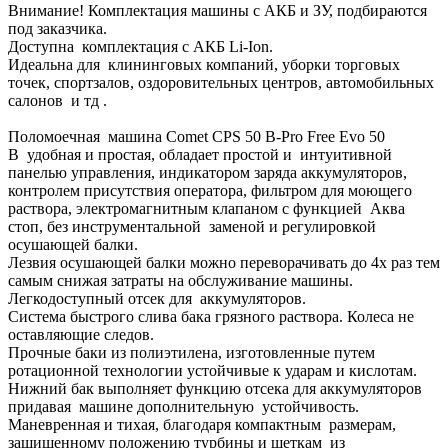
Внимание! Комплектация машины с АКБ и ЗУ, подбираются
под заказчика.
Доступна комплектация с АКБ Li-Ion.
Идеальна для клининговых компаний, уборки торговых
точек, спортзалов, оздоровительных центров, автомобильных
салонов и тд .
Поломоечная машина Comet CPS 50 B-Pro Free Evo 50
B удобная и простая, обладает простой и интуитивной
панелью управления, индикатором заряда аккумуляторов,
контролем присутствия оператора, фильтром для моющего
раствора, электромагнитным клапаном с функцией Аква
стоп, без инструментальной заменой и регулировкой
осушающей балки.
Лезвия осушающей балки можно переворачивать до 4х раз тем
самым снижая затраты на обслуживание машины.
Легкодоступный отсек для аккумуляторов.
Система быстрого слива бака грязного раствора. Колеса не
оставляющие следов.
Прочные баки из полиэтилена, изготовленные путем
ротационной технологии устойчивые к ударам и кислотам.
Нижний бак выполняет функцию отсека для аккумуляторов
придавая машине дополнительную устойчивость.
Маневренная и тихая, благодаря компактным размерам,
защищенному положению турбины и щеткам из