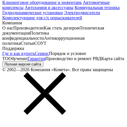
Клининговое оборудование и инвентарь
Автомоечные
комплексы
Автохимия и аксессуары
Коммунальная техника
Гидродинамические установки
Электродвигатели
Комплектующие для с/х опрыскивателей
Компания
О нас
Производители
Как стать дилером
Техническая
документация
Политика
конфиденциальности
Антикоррупционная
политика
Статьи
СОУТ
Поддержка
Где и как купить
Сервис
Порядок и условие
ТО
Обучение
Гарантия
Производство и ремонт РВД
Карта сайта
Полная версия сайта
© 2002—2026 Компания «Комета». Все права защищены