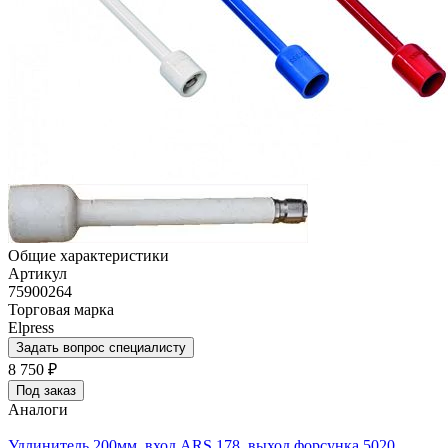
Общие характеристики
Артикул
75900264
Торговая марка
Elpress
Задать вопрос специалисту
8 750
₽
Под заказ
Аналоги
Удлинитель 200мм, вход ARS 178, выход форсунка 5020,