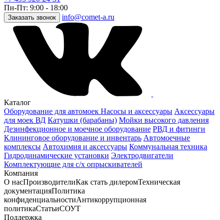
Пн-Пт: 9:00 - 18:00
info@comet-a.ru
Заказать звонок
Каталог
Оборудование для автомоек
Насосы и аксессуары
Аксессуары
для моек ВД
Катушки (барабаны)
Мойки высокого давления
Дезинфекционное и моечное оборудование
РВД и фитинги
Клининговое оборудование и инвентарь
Автомоечные
комплексы
Автохимия и аксессуары
Коммунальная техника
Гидродинамические установки
Электродвигатели
Комплектующие для с/х опрыскивателей
Компания
О нас
Производители
Как стать дилером
Техническая
документация
Политика
конфиденциальности
Антикоррупционная
политика
Статьи
СОУТ
Поддержка