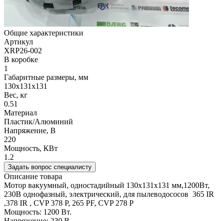
Общие характеристики
Артикул
XRP26-002
В коробке
1
Габаритные размеры, мм
130х131х131
Вес, кг
0.51
Материал
Пластик/Алюминий
Напряжение, В
220
Мощность, КВт
1.2
Задать вопрос специалисту
Описание товара
Мотор вакуумный, одностадийный 130х131х131 мм,1200Вт,
230В однофазный, электрический, для пылеводососов 365 IR
,378 IR , CVP 378 P, 265 PF, CVP 278 P
Мощность: 1200 Вт.
Напряжение: 230 В.