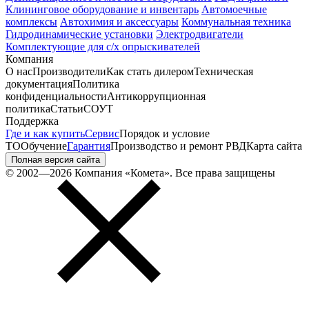
Клининговое оборудование и инвентарь
Автомоечные
комплексы
Автохимия и аксессуары
Коммунальная техника
Гидродинамические установки
Электродвигатели
Комплектующие для с/х опрыскивателей
Компания
О нас
Производители
Как стать дилером
Техническая
документация
Политика
конфиденциальности
Антикоррупционная
политика
Статьи
СОУТ
Поддержка
Где и как купить
Сервис
Порядок и условие
ТО
Обучение
Гарантия
Производство и ремонт РВД
Карта сайта
Полная версия сайта
© 2002—2026 Компания «Комета». Все права защищены