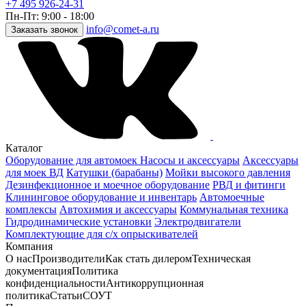
+7 495 926-24-31
Пн-Пт: 9:00 - 18:00
info@comet-a.ru
Заказать звонок
Каталог
Оборудование для автомоек
Насосы и аксессуары
Аксессуары
для моек ВД
Катушки (барабаны)
Мойки высокого давления
Дезинфекционное и моечное оборудование
РВД и фитинги
Клининговое оборудование и инвентарь
Автомоечные
комплексы
Автохимия и аксессуары
Коммунальная техника
Гидродинамические установки
Электродвигатели
Комплектующие для с/х опрыскивателей
Компания
О нас
Производители
Как стать дилером
Техническая
документация
Политика
конфиденциальности
Антикоррупционная
политика
Статьи
СОУТ