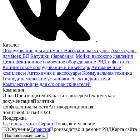
Каталог
Оборудование для автомоек
Насосы и аксессуары
Аксессуары
для моек ВД
Катушки (барабаны)
Мойки высокого давления
Дезинфекционное и моечное оборудование
РВД и фитинги
Клининговое оборудование и инвентарь
Автомоечные
комплексы
Автохимия и аксессуары
Коммунальная техника
Гидродинамические установки
Электродвигатели
Комплектующие для с/х опрыскивателей
Компания
О нас
Производители
Как стать дилером
Техническая
документация
Политика
конфиденциальности
Антикоррупционная
политика
Статьи
СОУТ
Поддержка
Где и как купить
Сервис
Порядок и условие
ТО
Обучение
Гарантия
Производство и ремонт РВД
Карта сайта
Полная версия сайта