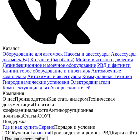
Каталог
Оборудование для автомоек
Насосы и аксессуары
Аксессуары
для моек ВД
Катушки (барабаны)
Мойки высокого давления
Дезинфекционное и моечное оборудование
РВД и фитинги
Клининговое оборудование и инвентарь
Автомоечные
комплексы
Автохимия и аксессуары
Коммунальная техника
Гидродинамические установки
Электродвигатели
Комплектующие для с/х опрыскивателей
Компания
О нас
Производители
Как стать дилером
Техническая
документация
Политика
конфиденциальности
Антикоррупционная
политика
Статьи
СОУТ
Поддержка
Где и как купить
Сервис
Порядок и условие
ТО
Обучение
Гарантия
Производство и ремонт РВД
Карта сайта
Полная версия сайта