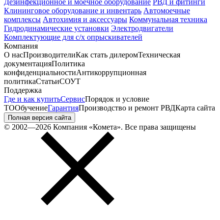
Дезинфекционное и моечное оборудование
РВД и фитинги
Клининговое оборудование и инвентарь
Автомоечные
комплексы
Автохимия и аксессуары
Коммунальная техника
Гидродинамические установки
Электродвигатели
Комплектующие для с/х опрыскивателей
Компания
О нас
Производители
Как стать дилером
Техническая
документация
Политика
конфиденциальности
Антикоррупционная
политика
Статьи
СОУТ
Поддержка
Где и как купить
Сервис
Порядок и условие
ТО
Обучение
Гарантия
Производство и ремонт РВД
Карта сайта
Полная версия сайта
© 2002—2026 Компания «Комета». Все права защищены