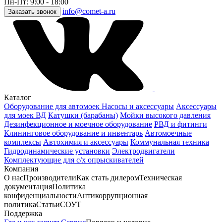
Пн-Пт: 9:00 - 18:00
info@comet-a.ru
Заказать звонок
Каталог
Оборудование для автомоек
Насосы и аксессуары
Аксессуары
для моек ВД
Катушки (барабаны)
Мойки высокого давления
Дезинфекционное и моечное оборудование
РВД и фитинги
Клининговое оборудование и инвентарь
Автомоечные
комплексы
Автохимия и аксессуары
Коммунальная техника
Гидродинамические установки
Электродвигатели
Комплектующие для с/х опрыскивателей
Компания
О нас
Производители
Как стать дилером
Техническая
документация
Политика
конфиденциальности
Антикоррупционная
политика
Статьи
СОУТ
Поддержка