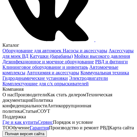
Каталог
Оборудование для автомоек
Насосы и аксессуары
Аксессуары
для моек ВД
Катушки (барабаны)
Мойки высокого давления
Дезинфекционное и моечное оборудование
РВД и фитинги
Клининговое оборудование и инвентарь
Автомоечные
комплексы
Автохимия и аксессуары
Коммунальная техника
Гидродинамические установки
Электродвигатели
Комплектующие для с/х опрыскивателей
Компания
О нас
Производители
Как стать дилером
Техническая
документация
Политика
конфиденциальности
Антикоррупционная
политика
Статьи
СОУТ
Поддержка
Где и как купить
Сервис
Порядок и условие
ТО
Обучение
Гарантия
Производство и ремонт РВД
Карта сайта
Полная версия сайта