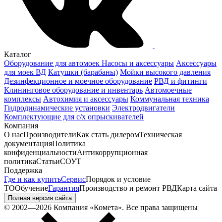
Каталог
Оборудование для автомоек
Насосы и аксессуары
Аксессуары
для моек ВД
Катушки (барабаны)
Мойки высокого давления
Дезинфекционное и моечное оборудование
РВД и фитинги
Клининговое оборудование и инвентарь
Автомоечные
комплексы
Автохимия и аксессуары
Коммунальная техника
Гидродинамические установки
Электродвигатели
Комплектующие для с/х опрыскивателей
Компания
О нас
Производители
Как стать дилером
Техническая
документация
Политика
конфиденциальности
Антикоррупционная
политика
Статьи
СОУТ
Поддержка
Где и как купить
Сервис
Порядок и условие
ТО
Обучение
Гарантия
Производство и ремонт РВД
Карта сайта
Полная версия сайта
© 2002—2026 Компания «Комета». Все права защищены