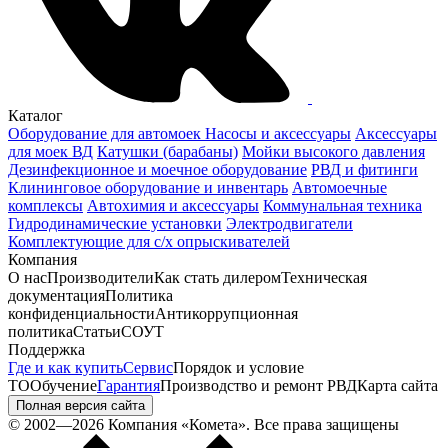
Каталог
Оборудование для автомоек
Насосы и аксессуары
Аксессуары
для моек ВД
Катушки (барабаны)
Мойки высокого давления
Дезинфекционное и моечное оборудование
РВД и фитинги
Клининговое оборудование и инвентарь
Автомоечные
комплексы
Автохимия и аксессуары
Коммунальная техника
Гидродинамические установки
Электродвигатели
Комплектующие для с/х опрыскивателей
Компания
О нас
Производители
Как стать дилером
Техническая
документация
Политика
конфиденциальности
Антикоррупционная
политика
Статьи
СОУТ
Поддержка
Где и как купить
Сервис
Порядок и условие
ТО
Обучение
Гарантия
Производство и ремонт РВД
Карта сайта
Полная версия сайта
© 2002—2026 Компания «Комета». Все права защищены