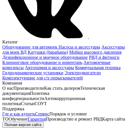
Каталог
Оборудование для автомоек
Насосы и аксессуары
Аксессуары
для моек ВД
Катушки (барабаны)
Мойки высокого давления
Дезинфекционное и моечное оборудование
РВД и фитинги
Клининговое оборудование и инвентарь
Автомоечные
комплексы
Автохимия и аксессуары
Коммунальная техника
Гидродинамические установки
Электродвигатели
Комплектующие для с/х опрыскивателей
Компания
О нас
Производители
Как стать дилером
Техническая
документация
Политика
конфиденциальности
Антикоррупционная
политика
Статьи
СОУТ
Поддержка
Где и как купить
Сервис
Порядок и условие
ТО
Обучение
Гарантия
Производство и ремонт РВД
Карта сайта
Полная версия сайта