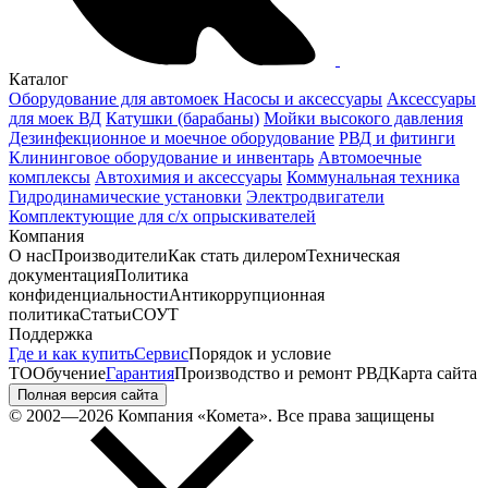
Каталог
Оборудование для автомоек
Насосы и аксессуары
Аксессуары
для моек ВД
Катушки (барабаны)
Мойки высокого давления
Дезинфекционное и моечное оборудование
РВД и фитинги
Клининговое оборудование и инвентарь
Автомоечные
комплексы
Автохимия и аксессуары
Коммунальная техника
Гидродинамические установки
Электродвигатели
Комплектующие для с/х опрыскивателей
Компания
О нас
Производители
Как стать дилером
Техническая
документация
Политика
конфиденциальности
Антикоррупционная
политика
Статьи
СОУТ
Поддержка
Где и как купить
Сервис
Порядок и условие
ТО
Обучение
Гарантия
Производство и ремонт РВД
Карта сайта
Полная версия сайта
© 2002—2026 Компания «Комета». Все права защищены