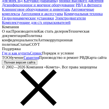
для моек ВД
Катушки (барабаны)
Мойки высокого давления
Дезинфекционное и моечное оборудование
РВД и фитинги
Клининговое оборудование и инвентарь
Автомоечные
комплексы
Автохимия и аксессуары
Коммунальная техника
Гидродинамические установки
Электродвигатели
Комплектующие для с/х опрыскивателей
Компания
О нас
Производители
Как стать дилером
Техническая
документация
Политика
конфиденциальности
Антикоррупционная
политика
Статьи
СОУТ
Поддержка
Где и как купить
Сервис
Порядок и условие
ТО
Обучение
Гарантия
Производство и ремонт РВД
Карта сайта
Полная версия сайта
© 2002—2026 Компания «Комета». Все права защищены