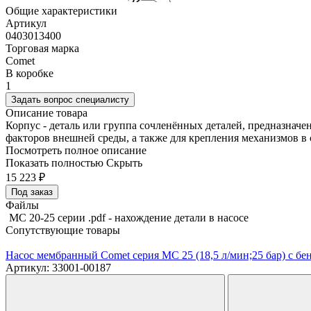
Общие характеристики
Артикул
0403013400
Торговая марка
Comet
В коробке
1
Задать вопрос специалисту
Описание товара
Корпус - деталь или группа сочленённых деталей, предназнач
факторов внешней среды, а также для крепления механизмов в 
Посмотреть полное описание
Показать полностью
Скрыть
15 223
₽
Под заказ
Файлы
MC 20-25 серии .pdf - нахождение детали в насосе
Сопутствующие товары
Насос мембранный Comet серия MC 25 (18,5 л/мин;25 бар) с б
Артикул: 33001-00187