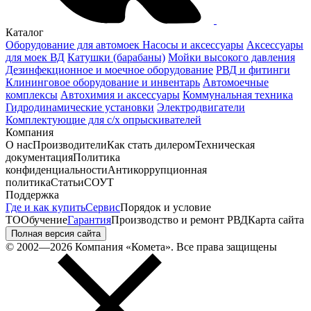
Каталог
Оборудование для автомоек
Насосы и аксессуары
Аксессуары
для моек ВД
Катушки (барабаны)
Мойки высокого давления
Дезинфекционное и моечное оборудование
РВД и фитинги
Клининговое оборудование и инвентарь
Автомоечные
комплексы
Автохимия и аксессуары
Коммунальная техника
Гидродинамические установки
Электродвигатели
Комплектующие для с/х опрыскивателей
Компания
О нас
Производители
Как стать дилером
Техническая
документация
Политика
конфиденциальности
Антикоррупционная
политика
Статьи
СОУТ
Поддержка
Где и как купить
Сервис
Порядок и условие
ТО
Обучение
Гарантия
Производство и ремонт РВД
Карта сайта
Полная версия сайта
© 2002—2026 Компания «Комета». Все права защищены