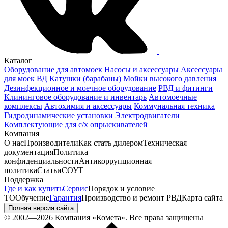
Каталог
Оборудование для автомоек
Насосы и аксессуары
Аксессуары
для моек ВД
Катушки (барабаны)
Мойки высокого давления
Дезинфекционное и моечное оборудование
РВД и фитинги
Клининговое оборудование и инвентарь
Автомоечные
комплексы
Автохимия и аксессуары
Коммунальная техника
Гидродинамические установки
Электродвигатели
Комплектующие для с/х опрыскивателей
Компания
О нас
Производители
Как стать дилером
Техническая
документация
Политика
конфиденциальности
Антикоррупционная
политика
Статьи
СОУТ
Поддержка
Где и как купить
Сервис
Порядок и условие
ТО
Обучение
Гарантия
Производство и ремонт РВД
Карта сайта
Полная версия сайта
© 2002—2026 Компания «Комета». Все права защищены