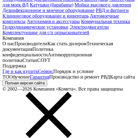
для моек ВД
Катушки (барабаны)
Мойки высокого давления
Дезинфекционное и моечное оборудование
РВД и фитинги
Клининговое оборудование и инвентарь
Автомоечные
комплексы
Автохимия и аксессуары
Коммунальная техника
Гидродинамические установки
Электродвигатели
Комплектующие для с/х опрыскивателей
Компания
О нас
Производители
Как стать дилером
Техническая
документация
Политика
конфиденциальности
Антикоррупционная
политика
Статьи
СОУТ
Поддержка
Где и как купить
Сервис
Порядок и условие
ТО
Обучение
Гарантия
Производство и ремонт РВД
Карта сайта
Полная версия сайта
© 2002—2026 Компания «Комета». Все права защищены