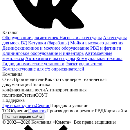
Каталог
Оборудование для автомоек
Насосы и аксессуары
Аксессуары
для моек ВД
Катушки (барабаны)
Мойки высокого давления
Дезинфекционное и моечное оборудование
РВД и фитинги
Клининговое оборудование и инвентарь
Автомоечные
комплексы
Автохимия и аксессуары
Коммунальная техника
Гидродинамические установки
Электродвигатели
Комплектующие для с/х опрыскивателей
Компания
О нас
Производители
Как стать дилером
Техническая
документация
Политика
конфиденциальности
Антикоррупционная
политика
Статьи
СОУТ
Поддержка
Где и как купить
Сервис
Порядок и условие
ТО
Обучение
Гарантия
Производство и ремонт РВД
Карта сайта
Полная версия сайта
© 2002—2026 Компания «Комета». Все права защищены