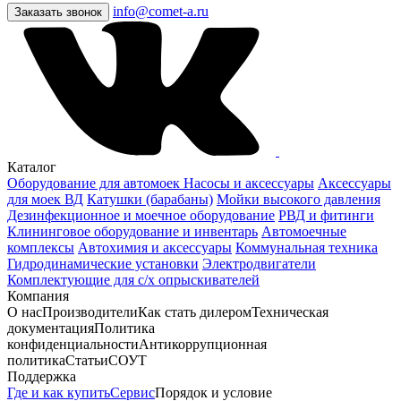
info@comet-a.ru
Заказать звонок
Каталог
Оборудование для автомоек
Насосы и аксессуары
Аксессуары
для моек ВД
Катушки (барабаны)
Мойки высокого давления
Дезинфекционное и моечное оборудование
РВД и фитинги
Клининговое оборудование и инвентарь
Автомоечные
комплексы
Автохимия и аксессуары
Коммунальная техника
Гидродинамические установки
Электродвигатели
Комплектующие для с/х опрыскивателей
Компания
О нас
Производители
Как стать дилером
Техническая
документация
Политика
конфиденциальности
Антикоррупционная
политика
Статьи
СОУТ
Поддержка
Где и как купить
Сервис
Порядок и условие