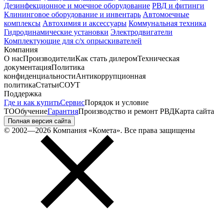
Дезинфекционное и моечное оборудование
РВД и фитинги
Клининговое оборудование и инвентарь
Автомоечные
комплексы
Автохимия и аксессуары
Коммунальная техника
Гидродинамические установки
Электродвигатели
Комплектующие для с/х опрыскивателей
Компания
О нас
Производители
Как стать дилером
Техническая
документация
Политика
конфиденциальности
Антикоррупционная
политика
Статьи
СОУТ
Поддержка
Где и как купить
Сервис
Порядок и условие
ТО
Обучение
Гарантия
Производство и ремонт РВД
Карта сайта
Полная версия сайта
© 2002—2026 Компания «Комета». Все права защищены