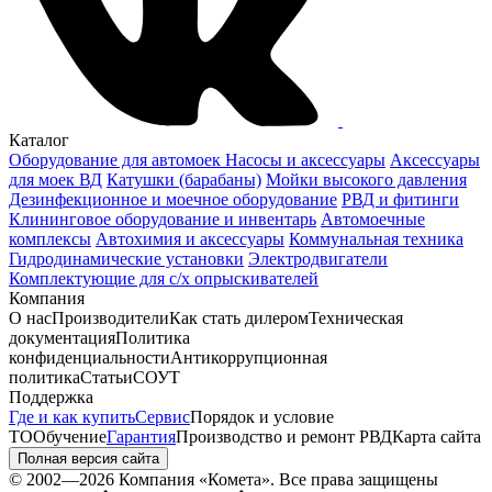
Каталог
Оборудование для автомоек
Насосы и аксессуары
Аксессуары
для моек ВД
Катушки (барабаны)
Мойки высокого давления
Дезинфекционное и моечное оборудование
РВД и фитинги
Клининговое оборудование и инвентарь
Автомоечные
комплексы
Автохимия и аксессуары
Коммунальная техника
Гидродинамические установки
Электродвигатели
Комплектующие для с/х опрыскивателей
Компания
О нас
Производители
Как стать дилером
Техническая
документация
Политика
конфиденциальности
Антикоррупционная
политика
Статьи
СОУТ
Поддержка
Где и как купить
Сервис
Порядок и условие
ТО
Обучение
Гарантия
Производство и ремонт РВД
Карта сайта
Полная версия сайта
© 2002—2026 Компания «Комета». Все права защищены