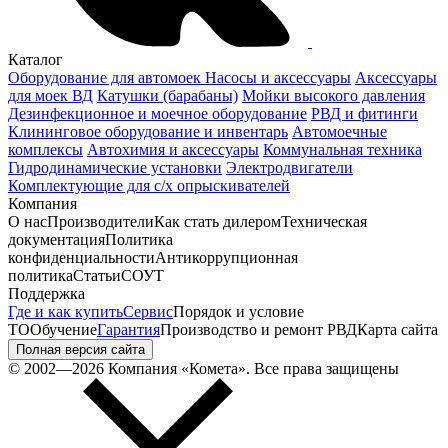
Каталог
Оборудование для автомоек
Насосы и аксессуары
Аксессуары
для моек ВД
Катушки (барабаны)
Мойки высокого давления
Дезинфекционное и моечное оборудование
РВД и фитинги
Клининговое оборудование и инвентарь
Автомоечные
комплексы
Автохимия и аксессуары
Коммунальная техника
Гидродинамические установки
Электродвигатели
Комплектующие для с/х опрыскивателей
Компания
О нас
Производители
Как стать дилером
Техническая
документация
Политика
конфиденциальности
Антикоррупционная
политика
Статьи
СОУТ
Поддержка
Где и как купить
Сервис
Порядок и условие
ТО
Обучение
Гарантия
Производство и ремонт РВД
Карта сайта
Полная версия сайта
© 2002—2026 Компания «Комета». Все права защищены