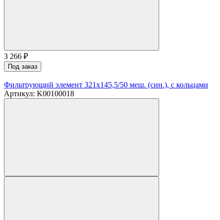
3 266
₽
Под заказ
Фильтрующий элемент 321х145,5/50 меш. (син.), с кольцами
Артикул: K00100018