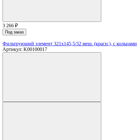
3 266
₽
Под заказ
Фильтрующий элемент 321х145,5/32 меш. (красн.), с кольцами
Артикул: K00100017