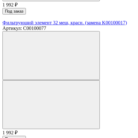
1 992
₽
Под заказ
Фильтрующий элемент 32 меш, красн. (замена K00100017)
Артикул: C00100077
1 992
₽