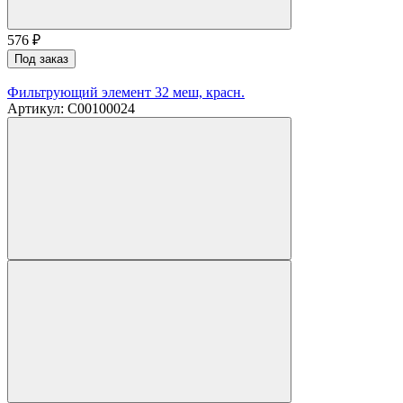
576
₽
Под заказ
Фильтрующий элемент 32 меш, красн.
Артикул: C00100024