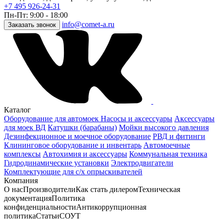
+7 495 926-24-31
Пн-Пт: 9:00 - 18:00
info@comet-a.ru
Заказать звонок
Каталог
Оборудование для автомоек
Насосы и аксессуары
Аксессуары
для моек ВД
Катушки (барабаны)
Мойки высокого давления
Дезинфекционное и моечное оборудование
РВД и фитинги
Клининговое оборудование и инвентарь
Автомоечные
комплексы
Автохимия и аксессуары
Коммунальная техника
Гидродинамические установки
Электродвигатели
Комплектующие для с/х опрыскивателей
Компания
О нас
Производители
Как стать дилером
Техническая
документация
Политика
конфиденциальности
Антикоррупционная
политика
Статьи
СОУТ