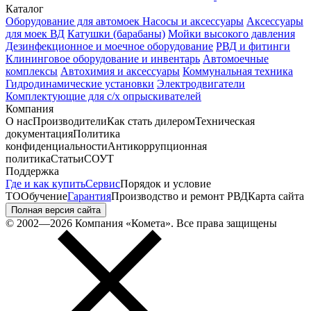
Каталог
Оборудование для автомоек
Насосы и аксессуары
Аксессуары
для моек ВД
Катушки (барабаны)
Мойки высокого давления
Дезинфекционное и моечное оборудование
РВД и фитинги
Клининговое оборудование и инвентарь
Автомоечные
комплексы
Автохимия и аксессуары
Коммунальная техника
Гидродинамические установки
Электродвигатели
Комплектующие для с/х опрыскивателей
Компания
О нас
Производители
Как стать дилером
Техническая
документация
Политика
конфиденциальности
Антикоррупционная
политика
Статьи
СОУТ
Поддержка
Где и как купить
Сервис
Порядок и условие
ТО
Обучение
Гарантия
Производство и ремонт РВД
Карта сайта
Полная версия сайта
© 2002—2026 Компания «Комета». Все права защищены