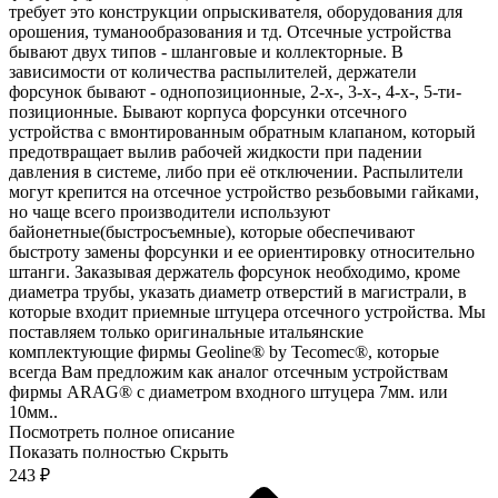
требует это конструкции опрыскивателя, оборудования для
орошения, туманообразования и тд. Отсечные устройства
бывают двух типов - шланговые и коллекторные. В
зависимости от количества распылителей, держатели
форсунок бывают - однопозиционные, 2-х-, 3-х-, 4-х-, 5-ти-
позиционные. Бывают корпуса форсунки отсечного
устройства с вмонтированным обратным клапаном, который
предотвращает вылив рабочей жидкости при падении
давления в системе, либо при её отключении. Распылители
могут крепится на отсечное устройство резьбовыми гайками,
но чаще всего производители используют
байонетные(быстросъемные), которые обеспечивают
быстроту замены форсунки и ее ориентировку относительно
штанги. Заказывая держатель форсунок необходимо, кроме
диаметра трубы, указать диаметр отверстий в магистрали, в
которые входит приемные штуцера отсечного устройства. Мы
поставляем только оригинальные итальянские
комплектующие фирмы Geoline® by Tecomec®, которые
всегда Вам предложим как аналог отсечным устройствам
фирмы ARAG® с диаметром входного штуцера 7мм. или
10мм..
Посмотреть полное описание
Показать полностью
Скрыть
243
₽