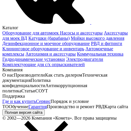
Каталог
Оборудование для автомоек
Насосы и аксессуары
Аксессуары
для моек ВД
Катушки (барабаны)
Мойки высокого давления
Дезинфекционное и моечное оборудование
РВД и фитинги
Клининговое оборудование и инвентарь
Автомоечные
комплексы
Автохимия и аксессуары
Коммунальная техника
Гидродинамические установки
Электродвигатели
Комплектующие для с/х опрыскивателей
Компания
О нас
Производители
Как стать дилером
Техническая
документация
Политика
конфиденциальности
Антикоррупционная
политика
Статьи
СОУТ
Поддержка
Где и как купить
Сервис
Порядок и условие
ТО
Обучение
Гарантия
Производство и ремонт РВД
Карта сайта
Полная версия сайта
© 2002—2026 Компания «Комета». Все права защищены