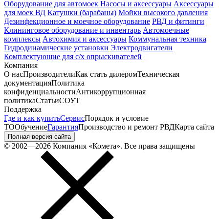
Оборудование для автомоек
Насосы и аксессуары
Аксессуары
для моек ВД
Катушки (барабаны)
Мойки высокого давления
Дезинфекционное и моечное оборудование
РВД и фитинги
Клининговое оборудование и инвентарь
Автомоечные
комплексы
Автохимия и аксессуары
Коммунальная техника
Гидродинамические установки
Электродвигатели
Комплектующие для с/х опрыскивателей
Компания
О нас
Производители
Как стать дилером
Техническая
документация
Политика
конфиденциальности
Антикоррупционная
политика
Статьи
СОУТ
Поддержка
Где и как купить
Сервис
Порядок и условие
ТО
Обучение
Гарантия
Производство и ремонт РВД
Карта сайта
Полная версия сайта
© 2002—2026 Компания «Комета». Все права защищены