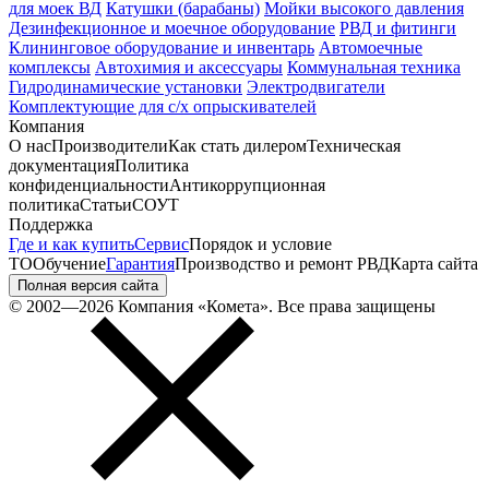
для моек ВД
Катушки (барабаны)
Мойки высокого давления
Дезинфекционное и моечное оборудование
РВД и фитинги
Клининговое оборудование и инвентарь
Автомоечные
комплексы
Автохимия и аксессуары
Коммунальная техника
Гидродинамические установки
Электродвигатели
Комплектующие для с/х опрыскивателей
Компания
О нас
Производители
Как стать дилером
Техническая
документация
Политика
конфиденциальности
Антикоррупционная
политика
Статьи
СОУТ
Поддержка
Где и как купить
Сервис
Порядок и условие
ТО
Обучение
Гарантия
Производство и ремонт РВД
Карта сайта
Полная версия сайта
© 2002—2026 Компания «Комета». Все права защищены