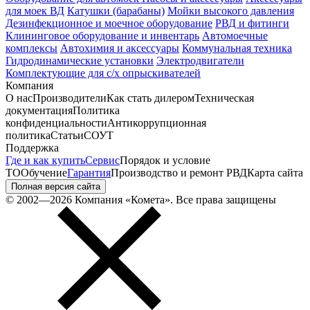
для моек ВД
Катушки (барабаны)
Мойки высокого давления
Дезинфекционное и моечное оборудование
РВД и фитинги
Клининговое оборудование и инвентарь
Автомоечные
комплексы
Автохимия и аксессуары
Коммунальная техника
Гидродинамические установки
Электродвигатели
Комплектующие для с/х опрыскивателей
Компания
О нас
Производители
Как стать дилером
Техническая
документация
Политика
конфиденциальности
Антикоррупционная
политика
Статьи
СОУТ
Поддержка
Где и как купить
Сервис
Порядок и условие
ТО
Обучение
Гарантия
Производство и ремонт РВД
Карта сайта
Полная версия сайта
© 2002—2026 Компания «Комета». Все права защищены