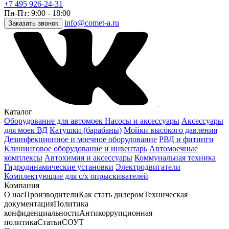
+7 495 926-24-31
Пн-Пт: 9:00 - 18:00
info@comet-a.ru
Заказать звонок
Каталог
Оборудование для автомоек
Насосы и аксессуары
Аксессуары
для моек ВД
Катушки (барабаны)
Мойки высокого давления
Дезинфекционное и моечное оборудование
РВД и фитинги
Клининговое оборудование и инвентарь
Автомоечные
комплексы
Автохимия и аксессуары
Коммунальная техника
Гидродинамические установки
Электродвигатели
Комплектующие для с/х опрыскивателей
Компания
О нас
Производители
Как стать дилером
Техническая
документация
Политика
конфиденциальности
Антикоррупционная
политика
Статьи
СОУТ