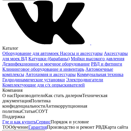
Каталог
Оборудование для автомоек
Насосы и аксессуары
Аксессуары
для моек ВД
Катушки (барабаны)
Мойки высокого давления
Дезинфекционное и моечное оборудование
РВД и фитинги
Клининговое оборудование и инвентарь
Автомоечные
комплексы
Автохимия и аксессуары
Коммунальная техника
Гидродинамические установки
Электродвигатели
Комплектующие для с/х опрыскивателей
Компания
О нас
Производители
Как стать дилером
Техническая
документация
Политика
конфиденциальности
Антикоррупционная
политика
Статьи
СОУТ
Поддержка
Где и как купить
Сервис
Порядок и условие
ТО
Обучение
Гарантия
Производство и ремонт РВД
Карта сайта