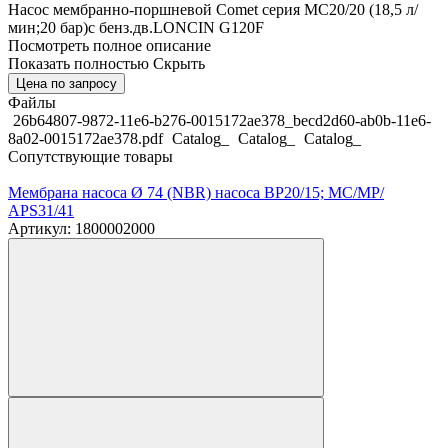
Насос мембранно-поршневой Comet серия МC20/20 (18,5 л/
мин;20 бар)с бенз.дв.LONCIN G120F
Посмотреть полное описание
Показать полностью
Скрыть
Цена по запросу
Файлы
26b64807-9872-11e6-b276-0015172ae378_becd2d60-ab0b-11e6-
8a02-0015172ae378.pdf
Catalog_
Catalog_
Catalog_
Сопутствующие товары
Мембрана насоса Ø 74 (NBR) насоса BP20/15; MC/MP/
APS31/41
Артикул: 1800002000