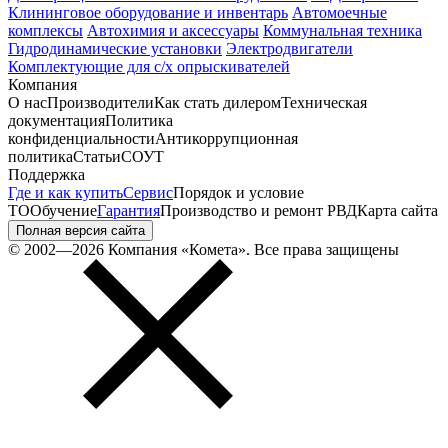
Клининговое оборудование и инвентарь
Автомоечные
комплексы
Автохимия и аксессуары
Коммунальная техника
Гидродинамические установки
Электродвигатели
Комплектующие для с/х опрыскивателей
Компания
О нас
Производители
Как стать дилером
Техническая
документация
Политика
конфиденциальности
Антикоррупционная
политика
Статьи
СОУТ
Поддержка
Где и как купить
Сервис
Порядок и условие
ТО
Обучение
Гарантия
Производство и ремонт РВД
Карта сайта
Полная версия сайта
© 2002—2026 Компания «Комета». Все права защищены