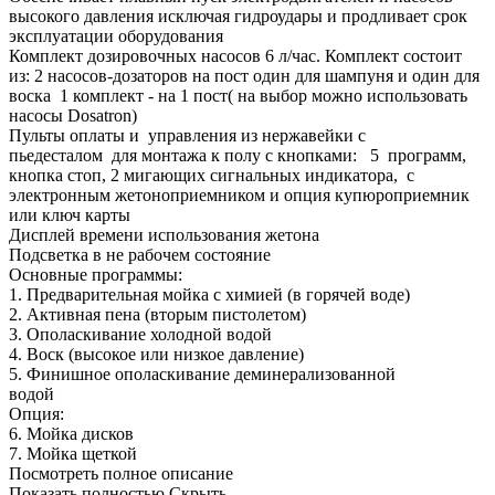
высокого давления исключая гидроудары и продливает срок
эксплуатации оборудования
Комплект дозировочных насосов 6 л/час. Комплект состоит
из: 2 насосов-дозаторов на пост один для шампуня и один для
воска 1 комплект - на 1 пост( на выбор можно использовать
насосы Dosatron)
Пульты оплаты и управления из нержавейки с
пьедесталом для монтажа к полу с кнопками: 5 программ,
кнопка стоп, 2 мигающих сигнальных индикатора, с
электронным жетоноприемником и опция купюроприемник
или ключ карты
Дисплей времени использования жетона
Подсветка в не рабочем состояние
Основные программы:
1. Предварительная мойка с химией (в горячей воде)
2. Активная пена (вторым пистолетом)
3. Ополаскивание холодной водой
4. Воск (высокое или низкое давление)
5. Финишное ополаскивание деминерализованной
водой
Опция:
6. Мойка дисков
7. Мойка щеткой
Посмотреть полное описание
Показать полностью
Скрыть