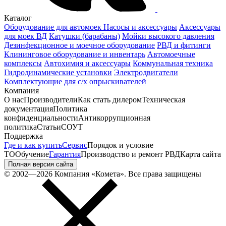
Каталог
Оборудование для автомоек
Насосы и аксессуары
Аксессуары
для моек ВД
Катушки (барабаны)
Мойки высокого давления
Дезинфекционное и моечное оборудование
РВД и фитинги
Клининговое оборудование и инвентарь
Автомоечные
комплексы
Автохимия и аксессуары
Коммунальная техника
Гидродинамические установки
Электродвигатели
Комплектующие для с/х опрыскивателей
Компания
О нас
Производители
Как стать дилером
Техническая
документация
Политика
конфиденциальности
Антикоррупционная
политика
Статьи
СОУТ
Поддержка
Где и как купить
Сервис
Порядок и условие
ТО
Обучение
Гарантия
Производство и ремонт РВД
Карта сайта
Полная версия сайта
© 2002—2026 Компания «Комета». Все права защищены