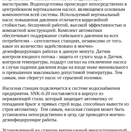
магистралям. Водоподготовка происходит непосредственно в
центробежном вертикальном насосе, являющимся основным
компонентом всей системы. Используемый вертикальный
насос повышения давления отличается коррозийной
стойкостью, бесшумной работой, высокой эффективностью и
компактной конструкцией. Комплект автоматики
обеспечивает поддержание стабильного давления на всех
потребителях – сателлитных станциях, независимо от того,
какое их количество задействовано в моечно-
дезинфицирующих работах в данную минуту. Датчик
контроля входного потока - защита от сухого хода и Датчик
контроля температуры, подадут сигнал на отключение насоса
в случае падения давления воды на входе ниже минимального
и превышении максимально допустимой температуры. Тем
самым, они сберегут насос от серьезной поломки.
Насосная станция подключается к системе водоснабжения
предприятия. SNK-6-20 поставляется в корпусе из
нержавеющей стали, который защищает автоматику от
попадания брызг и прямых струй воды, способных вывести из
строя автоматику. Тем самым, насосная станция может быть
установлена непосредственно в цеху, где проводятся моечно-
дезинфицирующие работы.
Установленный на станции вертикальный многоступенчатый