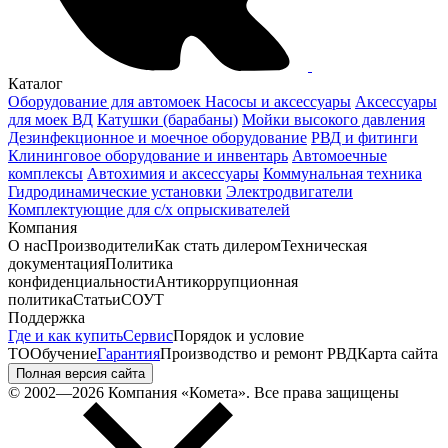
Каталог
Оборудование для автомоек
Насосы и аксессуары
Аксессуары
для моек ВД
Катушки (барабаны)
Мойки высокого давления
Дезинфекционное и моечное оборудование
РВД и фитинги
Клининговое оборудование и инвентарь
Автомоечные
комплексы
Автохимия и аксессуары
Коммунальная техника
Гидродинамические установки
Электродвигатели
Комплектующие для с/х опрыскивателей
Компания
О нас
Производители
Как стать дилером
Техническая
документация
Политика
конфиденциальности
Антикоррупционная
политика
Статьи
СОУТ
Поддержка
Где и как купить
Сервис
Порядок и условие
ТО
Обучение
Гарантия
Производство и ремонт РВД
Карта сайта
Полная версия сайта
© 2002—2026 Компания «Комета». Все права защищены