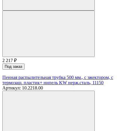
2 217
₽
Под заказ
Пенная распылительная трубка 500 мм., с эжектором, с
термозащ. пластик+ нипель KW нерж.сталь, 11150
Артикул: 10.2218.00