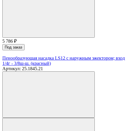
5 786
₽
Под заказ
Пенообразующая насадка LS12 с наружным эжектором; вход
1/4г - 3/8ш-ш. (красный)
Артикул: 25.1845.21