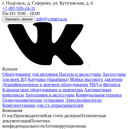
г. Подольск, д. Северово, ул. Кутузовская, д. 6
+7 495 926-24-31
Пн-Пт: 9:00 - 18:00
info@comet-a.ru
Заказать звонок
Каталог
Оборудование для автомоек
Насосы и аксессуары
Аксессуары
для моек ВД
Катушки (барабаны)
Мойки высокого давления
Дезинфекционное и моечное оборудование
РВД и фитинги
Клининговое оборудование и инвентарь
Автомоечные
комплексы
Автохимия и аксессуары
Коммунальная техника
Гидродинамические установки
Электродвигатели
Комплектующие для с/х опрыскивателей
Компания
О нас
Производители
Как стать дилером
Техническая
документация
Политика
конфиденциальности
Антикоррупционная