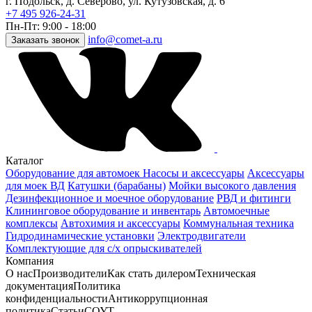
г. Подольск, д. Северово, ул. Кутузовская, д. 6
+7 495 926-24-31
Пн-Пт: 9:00 - 18:00
info@comet-a.ru
Заказать звонок
Каталог
Оборудование для автомоек
Насосы и аксессуары
Аксессуары
для моек ВД
Катушки (барабаны)
Мойки высокого давления
Дезинфекционное и моечное оборудование
РВД и фитинги
Клининговое оборудование и инвентарь
Автомоечные
комплексы
Автохимия и аксессуары
Коммунальная техника
Гидродинамические установки
Электродвигатели
Комплектующие для с/х опрыскивателей
Компания
О нас
Производители
Как стать дилером
Техническая
документация
Политика
конфиденциальности
Антикоррупционная
политика
Статьи
СОУТ