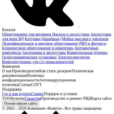
Каталог
Оборудование для автомоек
Насосы и аксессуары
Аксессуары
для моек ВД
Катушки (барабаны)
Мойки высокого давления
Дезинфекционное и моечное оборудование
РВД и фитинги
Клининговое оборудование и инвентарь
Автомоечные
комплексы
Автохимия и аксессуары
Коммунальная техника
Гидродинамические установки
Электродвигатели
Комплектующие для с/х опрыскивателей
Компания
О нас
Производители
Как стать дилером
Техническая
документация
Политика
конфиденциальности
Антикоррупционная
политика
Статьи
СОУТ
Поддержка
Где и как купить
Сервис
Порядок и условие
ТО
Обучение
Гарантия
Производство и ремонт РВД
Карта сайта
Полная версия сайта
© 2002—2026 Компания «Комета». Все права защищены